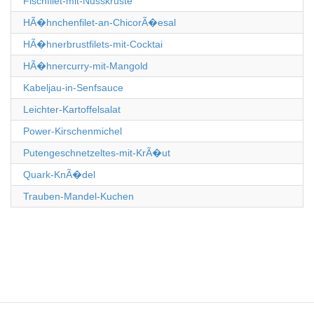
Fischfilet-mit-Nusskruste
HÃ�hnchenfilet-an-ChicorÃ�esal
HÃ�hnerbrustfilets-mit-Cocktai
HÃ�hnercurry-mit-Mangold
Kabeljau-in-Senfsauce
Leichter-Kartoffelsalat
Power-Kirschenmichel
Putengeschnetzeltes-mit-KrÃ�ut
Quark-KnÃ�del
Trauben-Mandel-Kuchen