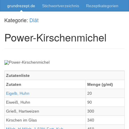
grundrezept.de
Stichwortverzeichnis
Rezeptkategorien
Kategorie:
Diät
Power-Kirschenmichel
Zutatenliste
Zutaten
Menge (g/ml)
Eigelb, Huhn
20
Eiweiß, Huhn
90
Grieß, Hartweizen
300
Kirschen im Glas
340