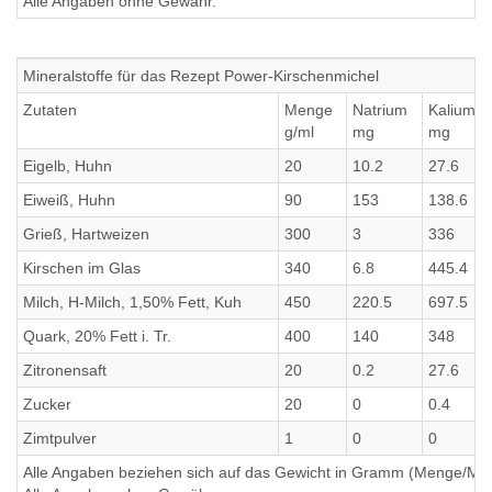
Alle Angaben ohne Gewähr.
Mineralstoffe für das Rezept Power-Kirschenmichel
Zutaten
Menge
Natrium
Kalium
g/ml
mg
mg
Eigelb, Huhn
20
10.2
27.6
Eiweiß, Huhn
90
153
138.6
Grieß, Hartweizen
300
3
336
Kirschen im Glas
340
6.8
445.4
Milch, H-Milch, 1,50% Fett, Kuh
450
220.5
697.5
Quark, 20% Fett i. Tr.
400
140
348
Zitronensaft
20
0.2
27.6
Zucker
20
0
0.4
Zimtpulver
1
0
0
Alle Angaben beziehen sich auf das Gewicht in Gramm (Menge/Millili