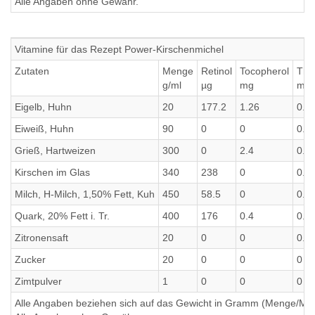
Alle Angaben ohne Gewähr.
Vitamine für das Rezept Power-Kirschenmichel
Zutaten
Menge
Retinol
Tocopherol
Thi
g/ml
µg
mg
mg
Eigelb, Huhn
20
177.2
1.26
0.0
Eiweiß, Huhn
90
0
0
0.0
Grieß, Hartweizen
300
0
2.4
0.3
Kirschen im Glas
340
238
0
0.1
Milch, H-Milch, 1,50% Fett, Kuh
450
58.5
0
0.1
Quark, 20% Fett i. Tr.
400
176
0.4
0.1
Zitronensaft
20
0
0
0.0
Zucker
20
0
0
0
Zimtpulver
1
0
0
0
Alle Angaben beziehen sich auf das Gewicht in Gramm (Menge/Millili