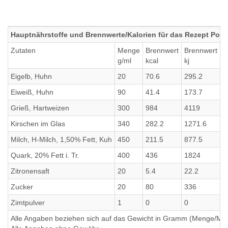
Hauptnährstoffe und Brennwerte/Kalorien für das Rezept Pow
Zutaten
Menge
Brennwert
Brennwert
E
g/ml
kcal
kj
g
Eigelb, Huhn
20
70.6
295.2
3
Eiweiß, Huhn
90
41.4
173.7
9
Grieß, Hartweizen
300
984
4119
3
Kirschen im Glas
340
282.2
1271.6
2
Milch, H-Milch, 1,50% Fett, Kuh
450
211.5
877.5
1
Quark, 20% Fett i. Tr.
400
436
1824
5
Zitronensaft
20
5.4
22.2
0
Zucker
20
80
336
0
Zimtpulver
1
0
0
0
Alle Angaben beziehen sich auf das Gewicht in Gramm (Menge/Millili