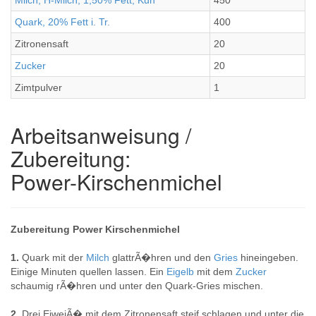
Milch, H-Milch, 1,50% Fett, Kuh
450
Quark, 20% Fett i. Tr.
400
Zitronensaft
20
Zucker
20
Zimtpulver
1
Arbeitsanweisung /
Zubereitung:
Power-Kirschenmichel
Zubereitung Power Kirschenmichel
1.
Quark mit der
Milch
glattrÃ�hren und den
Gries
hineingeben.
Einige Minuten quellen lassen. Ein
Eigelb
mit dem
Zucker
schaumig rÃ�hren und unter den Quark-Gries mischen.
2.
Drei EiweiÃ� mit dem Zitronensaft steif schlagen und unter die