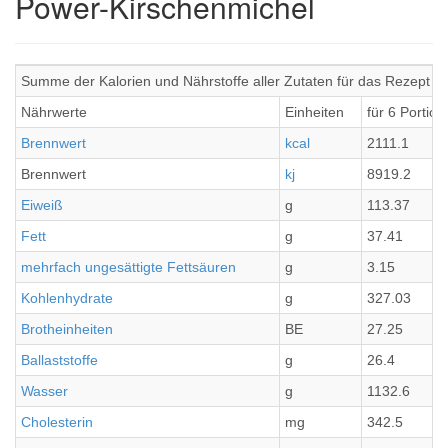
Power-Kirschenmichel
Summe der Kalorien und Nährstoffe aller Zutaten für das Rezept 
Nährwerte
Einheiten
für 6 Portio
Brennwert
kcal
2111.1
Brennwert
kj
8919.2
Eiweiß
g
113.37
Fett
g
37.41
mehrfach ungesättigte Fettsäuren
g
3.15
Kohlenhydrate
g
327.03
Brotheinheiten
BE
27.25
Ballaststoffe
g
26.4
Wasser
g
1132.6
Cholesterin
mg
342.5