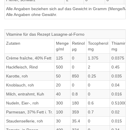
Alle Angaben beziehen sich auf das Gewicht in Gramm (Menge/Millili
Alle Angaben ohne Gewähr.
Vitamine für das Rezept Lasagne-al-Forno
Zutaten
Menge
Retinol
Tocopherol
Thiamin
g/ml
µg
mg
mg
Crème fraîche, 40% Fett
125
0
1.375
0.0375
Hackfleisch, Rind
500
0
2
0.45
Karotte, roh
50
850
0.25
0.035
Knoblauch, roh
20
0
0
0.04
Milch, entrahmt, Kuh
40
0.8
0
0.016
Nudeln, Eier-, roh
300
180
0.6
0.510000
Parmesan, 37% Fett i. Tr.
100
359
0.7
0.02
Staudensellerie, roh
30
35.4
0
0.015