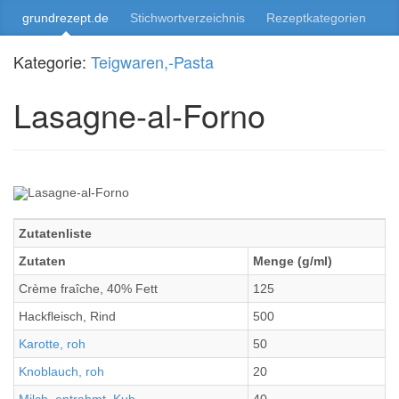
grundrezept.de
Stichwortverzeichnis
Rezeptkategorien
Kategorie:
Teigwaren,-Pasta
Lasagne-al-Forno
Zutatenliste
Zutaten
Menge (g/ml)
Crème fraîche, 40% Fett
125
Hackfleisch, Rind
500
Karotte, roh
50
Knoblauch, roh
20