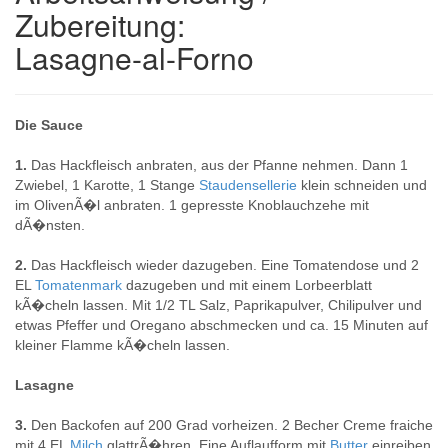
Zubereitung:
Lasagne-al-Forno
Die Sauce
1.
Das Hackfleisch anbraten, aus der Pfanne nehmen. Dann 1
Zwiebel, 1 Karotte, 1 Stange
Staudensellerie
klein schneiden und
im OlivenÃ�l anbraten. 1 gepresste Knoblauchzehe mit
dÃ�nsten.
2.
Das Hackfleisch wieder dazugeben. Eine Tomatendose und 2
EL
Tomatenmark
dazugeben und mit einem Lorbeerblatt
kÃ�cheln lassen. Mit 1/2 TL Salz, Paprikapulver, Chilipulver und
etwas Pfeffer und Oregano abschmecken und ca. 15 Minuten auf
kleiner Flamme kÃ�cheln lassen.
Lasagne
3.
Den Backofen auf 200 Grad vorheizen. 2 Becher Creme fraiche
mit 4 EL
Milch
glattrÃ�hren. Eine Auflaufform mit
Butter
einreiben