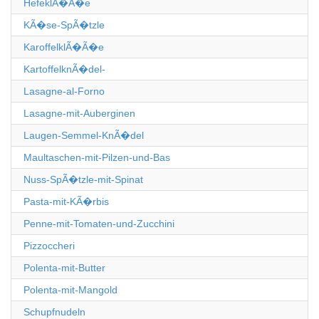
HefeklÃ�Ã�e
KÃ�se-SpÃ�tzle
KaroffelklÃ�Ã�e
KartoffelknÃ�del-
Lasagne-al-Forno
Lasagne-mit-Auberginen
Laugen-Semmel-KnÃ�del
Maultaschen-mit-Pilzen-und-Bas
Nuss-SpÃ�tzle-mit-Spinat
Pasta-mit-KÃ�rbis
Penne-mit-Tomaten-und-Zucchini
Pizzoccheri
Polenta-mit-Butter
Polenta-mit-Mangold
Schupfnudeln