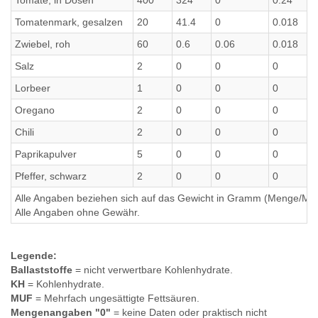
Tomate, in Dosen
400
324
0
0.24
Tomatenmark, gesalzen
20
41.4
0
0.018
Zwiebel, roh
60
0.6
0.06
0.018
Salz
2
0
0
0
Lorbeer
1
0
0
0
Oregano
2
0
0
0
Chili
2
0
0
0
Paprikapulver
5
0
0
0
Pfeffer, schwarz
2
0
0
0
Alle Angaben beziehen sich auf das Gewicht in Gramm (Menge/Millili
Alle Angaben ohne Gewähr.
Legende:
Ballaststoffe
= nicht verwertbare Kohlenhydrate.
KH
= Kohlenhydrate.
MUF
= Mehrfach ungesättigte Fettsäuren.
Mengenangaben "0"
= keine Daten oder praktisch nicht