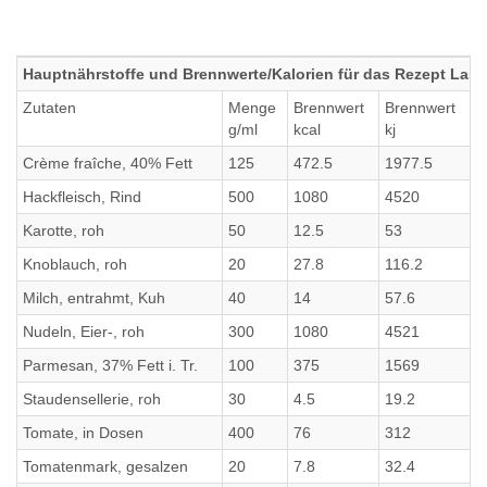
Hauptnährstoffe und Brennwerte/Kalorien für das Rezept Las
Zutaten
Menge
Brennwert
Brennwert
E
g/ml
kcal
kj
g
Crème fraîche, 40% Fett
125
472.5
1977.5
2
Hackfleisch, Rind
500
1080
4520
1
Karotte, roh
50
12.5
53
0
Knoblauch, roh
20
27.8
116.2
1
Milch, entrahmt, Kuh
40
14
57.6
1
Nudeln, Eier-, roh
300
1080
4521
3
Parmesan, 37% Fett i. Tr.
100
375
1569
3
Staudensellerie, roh
30
4.5
19.2
0
Tomate, in Dosen
400
76
312
4
Tomatenmark, gesalzen
20
7.8
32.4
0