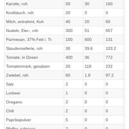
Karotte, roh
50
30
160
1
Knoblauch, roh
20
0
0
0
Milch, entrahmt, Kuh
40
20
60
6
Nudeln, Eier-, roh
300
51
657
6
Parmesan, 37% Fett i. Tr.
100
600
131
1
Staudensellerie, roh
30
39.6
103.2
10
Tomate, in Dosen
400
36
772
7
Tomatenmark, gesalzen
20
118
232
2
Zwiebel, roh
60
1.8
97.2
97
Salz
2
0
0
0
Lorbeer
1
0
0
0
Oregano
2
0
0
0
Chili
2
0
0
0
Paprikapulver
5
0
0
0
Pfeffer, schwarz
2
0
0
0