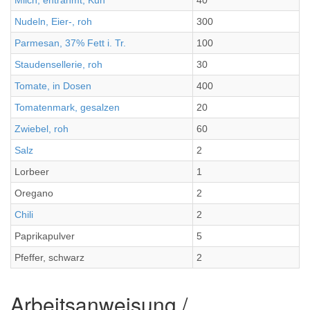
Milch, entrahmt, Kuh
40
Nudeln, Eier-, roh
300
Parmesan, 37% Fett i. Tr.
100
Staudensellerie, roh
30
Tomate, in Dosen
400
Tomatenmark, gesalzen
20
Zwiebel, roh
60
Salz
2
Lorbeer
1
Oregano
2
Chili
2
Paprikapulver
5
Pfeffer, schwarz
2
Arbeitsanweisung /