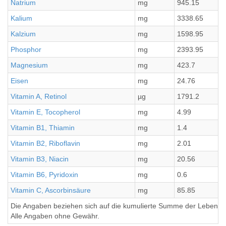
Natrium
mg
945.15
Kalium
mg
3338.65
Kalzium
mg
1598.95
Phosphor
mg
2393.95
Magnesium
mg
423.7
Eisen
mg
24.76
Vitamin A, Retinol
µg
1791.2
Vitamin E, Tocopherol
mg
4.99
Vitamin B1, Thiamin
mg
1.4
Vitamin B2, Riboflavin
mg
2.01
Vitamin B3, Niacin
mg
20.56
Vitamin B6, Pyridoxin
mg
0.6
Vitamin C, Ascorbinsäure
mg
85.85
Die Angaben beziehen sich auf die kumulierte Summe der Lebensmi
Alle Angaben ohne Gewähr.