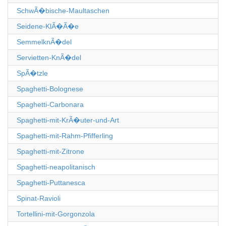
SchwÃ�bische-Maultaschen
Seidene-KlÃ�Ã�e
SemmelknÃ�del
Servietten-KnÃ�del
SpÃ�tzle
Spaghetti-Bolognese
Spaghetti-Carbonara
Spaghetti-mit-KrÃ�uter-und-Art
Spaghetti-mit-Rahm-Pfifferling
Spaghetti-mit-Zitrone
Spaghetti-neapolitanisch
Spaghetti-Puttanesca
Spinat-Ravioli
Tortellini-mit-Gorgonzola