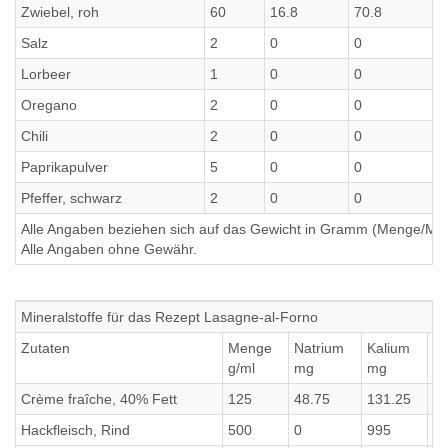
Zwiebel, roh
60
16.8
70.8
0
Salz
2
0
0
0
Lorbeer
1
0
0
0
Oregano
2
0
0
0
Chili
2
0
0
0
Paprikapulver
5
0
0
0
Pfeffer, schwarz
2
0
0
0
Alle Angaben beziehen sich auf das Gewicht in Gramm (Menge/Millili
Alle Angaben ohne Gewähr.
Mineralstoffe für das Rezept Lasagne-al-Forno
Zutaten
Menge
Natrium
Kalium
Ca
g/ml
mg
mg
m
Crème fraîche, 40% Fett
125
48.75
131.25
13
Hackfleisch, Rind
500
0
995
9