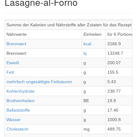
Lasagne-al-Forno
Summe der Kalorien und Nährstoffe aller Zutaten für das Rezept L
Nährwerte
Einheiten
für 6 Portionen
Brennwert
kcal
3166.9
Brennwert
kj
13248.7
Eiweiß
g
200.07
Fett
g
155.5
mehrfach ungesättigte Fettsäuren
g
5.43
Kohlenhydrate
g
238.77
Brotheinheiten
BE
19.9
Ballaststoffe
g
17.46
Wasser
g
1000.8
Cholesterin
mg
489.75