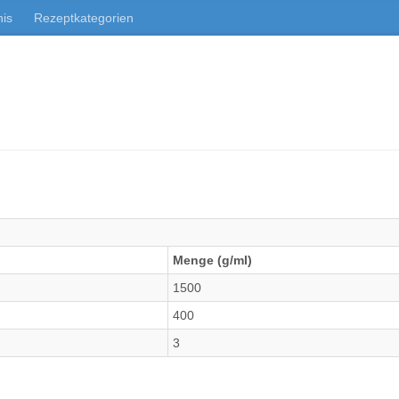
nis
Rezeptkategorien
Menge (g/ml)
1500
400
3