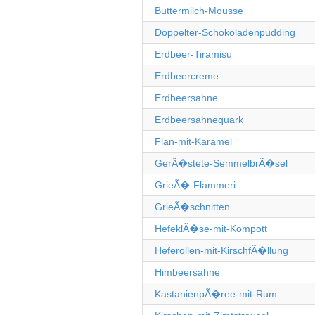
Buttermilch-Mousse
Doppelter-Schokoladenpudding
Erdbeer-Tiramisu
Erdbeercreme
Erdbeersahne
Erdbeersahnequark
Flan-mit-Karamel
GerÃ�stete-SemmelbrÃ�sel
GrieÃ�-Flammeri
GrieÃ�schnitten
HefeklÃ�se-mit-Kompott
Heferollen-mit-KirschfÃ�llung
Himbeersahne
KastanienpÃ�ree-mit-Rum