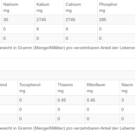
Natrium
Kalium
Calcium
Phosphor
mg
mg
mg
mg
30
2745
2745
285
0
8
8
0
0
0
0
0
wicht in Gramm (Menge/Milliliter) pro verzehrbaren Anteil der Lebensm
inol
Tocopherol
Thiamin
Riboflavin
Niacin
mg
mg
mg
mg
0
0.45
0.45
3
0
0
0
0
0
0
0
0
wicht in Gramm (Menge/Milliliter) pro verzehrbaren Anteil der Lebensm