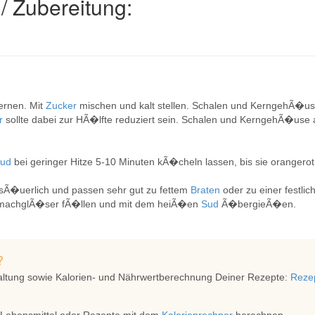
/ Zubereitung:
ernen. Mit
Zucker
mischen und kalt stellen. Schalen und KerngehÃ�use
r
sollte dabei zur HÃ�lfte reduziert sein. Schalen und KerngehÃ�us
Sud
bei geringer Hitze 5-10 Minuten kÃ�cheln lassen, bis sie orangerot
�uerlich und passen sehr gut zu fettem
Braten
oder zu einer festli
nmachglÃ�ser fÃ�llen und mit dem heiÃ�en
Sud
Ã�bergieÃ�en.
?
altung sowie Kalorien- und Nährwertberechnung Deiner Rezepte:
Rezep