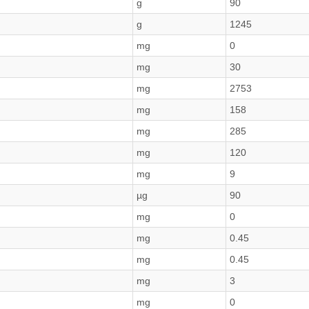
g
90
g
1245
mg
0
mg
30
mg
2753
mg
158
mg
285
mg
120
mg
9
µg
90
mg
0
mg
0.45
mg
0.45
mg
3
mg
0