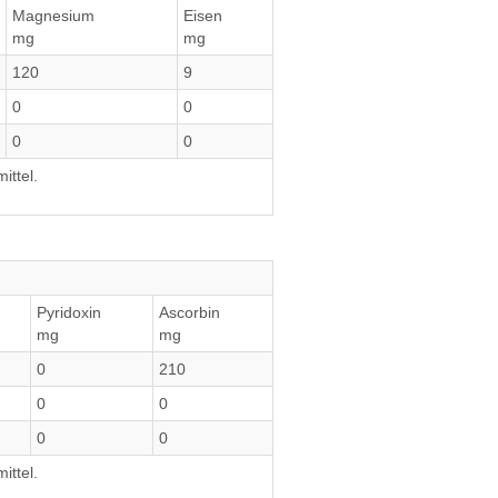
Magnesium
Eisen
mg
mg
120
9
0
0
0
0
ittel.
Pyridoxin
Ascorbin
mg
mg
0
210
0
0
0
0
ittel.