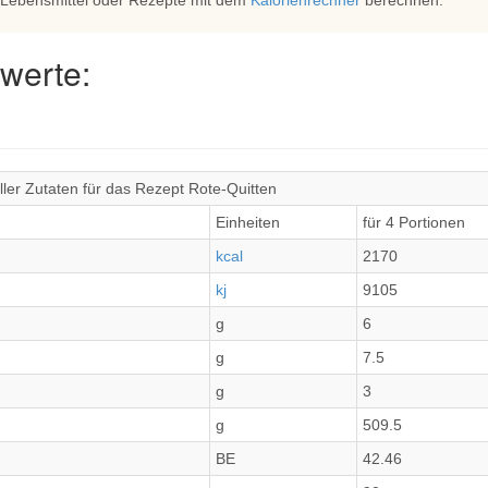
 Lebensmittel oder Rezepte mit dem
Kalorienrechner
berechnen.
werte:
ler Zutaten für das Rezept Rote-Quitten
Einheiten
für 4 Portionen
kcal
2170
kj
9105
g
6
g
7.5
g
3
g
509.5
BE
42.46