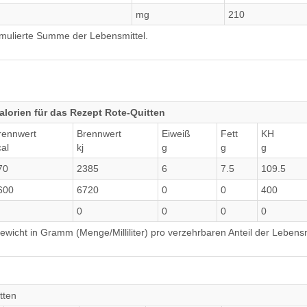
mg
210
umulierte Summe der Lebensmittel.
lorien für das Rezept Rote-Quitten
rennwert
Brennwert
Eiweiß
Fett
KH
cal
kj
g
g
g
70
2385
6
7.5
109.5
600
6720
0
0
400
0
0
0
0
wicht in Gramm (Menge/Milliliter) pro verzehrbaren Anteil der Lebensm
tten