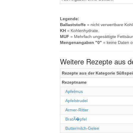
Legende:
Ballaststoffe
= nicht verwertbare Koh
KH
= Kohlenhydrate.
MUF
= Mehrfach ungesättigte Fettsäur
Mengenangaben "0"
= keine Daten o
Weitere Rezepte aus d
Rezepte aus der Kategorie Süßspe
Rezeptname
Apfelmus
Apfelstrudel
Armer-Ritter
BratÃ�pfel
Buttermilch-Gelee