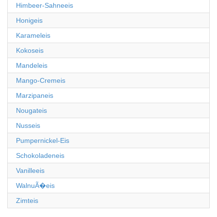
Himbeer-Sahneeis
Honigeis
Karameleis
Kokoseis
Mandeleis
Mango-Cremeis
Marzipaneis
Nougateis
Nusseis
Pumpernickel-Eis
Schokoladeneis
Vanilleeis
WalnuÃ�eis
Zimteis