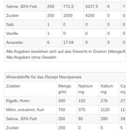
Sahne, 30% Fett
250
772.5
3227.5
6
79.
Zucker
250
1000
4200
0
0
Salz
1
0
0
0
0
Vanille
1
0
0
0
0
Amaretto
6
17.04
0
0
0
Alle Angaben beziehen sich auf das Gewicht in Gramm (Menge/Millili
Alle Angaben ohne Gewähr.
Mineralstoffe für das Rezept Marzipaneis
Zutaten
Menge
Natrium
Kalium
Calc
g/ml
mg
mg
mg
Eigelb, Huhn
200
102
276
276
Milch, entrahmt, Kuh
750
375
1125
1125
Sahne, 30% Fett
250
85
280
280
Zucker
250
0
5
5