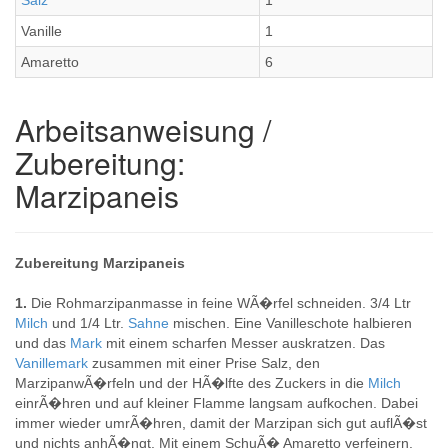
Salz
1
Vanille
1
Amaretto
6
Arbeitsanweisung /
Zubereitung:
Marzipaneis
Zubereitung Marzipaneis
1.
Die Rohmarzipanmasse in feine WÃ�rfel schneiden. 3/4 Ltr
Milch
und 1/4 Ltr.
Sahne
mischen. Eine Vanilleschote halbieren
und das
Mark
mit einem scharfen Messer auskratzen. Das
Vanillemark
zusammen mit einer Prise Salz, den
MarzipanwÃ�rfeln und der HÃ�lfte des Zuckers in die
Milch
einrÃ�hren und auf kleiner Flamme langsam aufkochen. Dabei
immer wieder umrÃ�hren, damit der Marzipan sich gut auflÃ�st
und nichts anhÃ�ngt. Mit einem SchuÃ� Amaretto verfeinern.