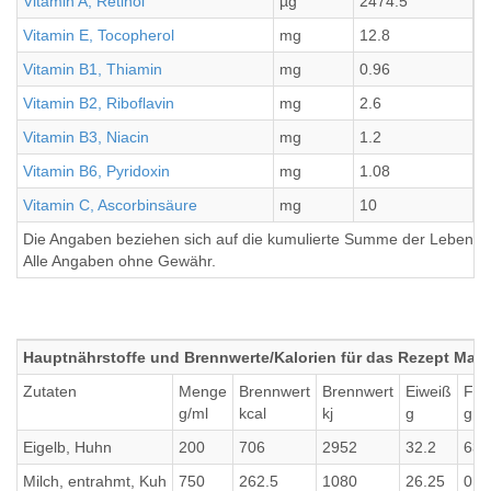
Vitamin A, Retinol
µg
2474.5
3
Vitamin E, Tocopherol
mg
12.8
1
Vitamin B1, Thiamin
mg
0.96
0
Vitamin B2, Riboflavin
mg
2.6
0
Vitamin B3, Niacin
mg
1.2
0
Vitamin B6, Pyridoxin
mg
1.08
0
Vitamin C, Ascorbinsäure
mg
10
1
Die Angaben beziehen sich auf die kumulierte Summe der Lebensmi
Alle Angaben ohne Gewähr.
Hauptnährstoffe und Brennwerte/Kalorien für das Rezept Marz
Zutaten
Menge
Brennwert
Brennwert
Eiweiß
Fett
g/ml
kcal
kj
g
g
Eigelb, Huhn
200
706
2952
32.2
63.
Milch, entrahmt, Kuh
750
262.5
1080
26.25
0.7