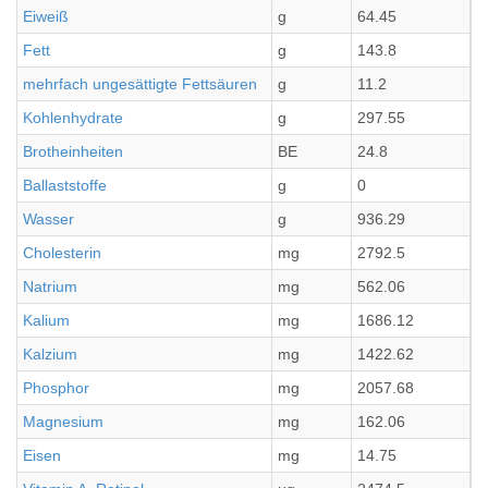
Eiweiß
g
64.45
8
Fett
g
143.8
1
mehrfach ungesättigte Fettsäuren
g
11.2
1
Kohlenhydrate
g
297.55
3
Brotheinheiten
BE
24.8
3
Ballaststoffe
g
0
0
Wasser
g
936.29
1
Cholesterin
mg
2792.5
3
Natrium
mg
562.06
7
Kalium
mg
1686.12
2
Kalzium
mg
1422.62
1
Phosphor
mg
2057.68
2
Magnesium
mg
162.06
2
Eisen
mg
14.75
1