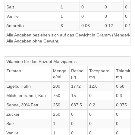
Salz
1
0
0
0
Vanille
1
0
0
0
Amaretto
6
0.06
0.12
0.12
Alle Angaben beziehen sich auf das Gewicht in Gramm (Menge/Millili
Alle Angaben ohne Gewähr.
Vitamine für das Rezept Marzipaneis
Zutaten
Menge
Retinol
Tocopherol
Thiamin
g/ml
µg
mg
mg
Eigelb, Huhn
200
1772
12.6
0.58
Milch, entrahmt, Kuh
750
15
0
0.3
Sahne, 30% Fett
250
687.5
0.2
0.075
Zucker
250
0
0
0
Salz
1
0
0
0
Vanille
1
0
0
0