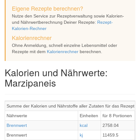
Eigene Rezepte berechnen?
Nutze den Service zur Rezeptverwaltung sowie Kalorien-
und Nährwertberechnung Deiner Rezepte:
Rezept-
Kalorien-Rechner
Kalorienrechner
Ohne Anmeldung, schnell einzelne Lebensmittel oder
Rezepte mit dem
Kalorienrechner
berechnen.
Kalorien und Nährwerte:
Marzipaneis
Summe der Kalorien und Nährstoffe aller Zutaten für das Rezept M
Nährwerte
Einheiten
für 8 Portionen
p
Brennwert
kcal
2758.04
3
Brennwert
kj
11459.5
1