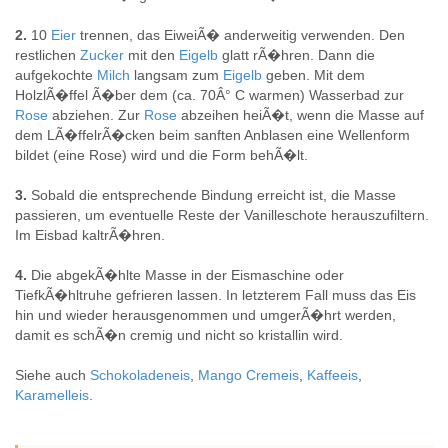
2.
10
Eier
trennen, das EiweiÃ� anderweitig verwenden. Den
restlichen
Zucker
mit den
Eigelb
glatt rÃ�hren. Dann die
aufgekochte
Milch
langsam zum
Eigelb
geben. Mit dem
HolzlÃ�ffel Ã�ber dem (ca. 70Â° C warmen) Wasserbad zur
Rose
abziehen. Zur
Rose
abzeihen heiÃ�t, wenn die Masse auf
dem LÃ�ffelrÃ�cken beim sanften Anblasen eine Wellenform
bildet (eine Rose) wird und die Form behÃ�lt.
3.
Sobald die entsprechende Bindung erreicht ist, die Masse
passieren, um eventuelle Reste der Vanilleschote herauszufiltern.
Im Eisbad kaltrÃ�hren.
4.
Die abgekÃ�hlte Masse in der Eismaschine oder
TiefkÃ�hltruhe gefrieren lassen. In letzterem Fall muss das Eis
hin und wieder herausgenommen und umgerÃ�hrt werden,
damit es schÃ�n cremig und nicht so kristallin wird.
Siehe auch
Schokoladeneis
,
Mango Cremeis
,
Kaffeeis
,
Karamelleis
.