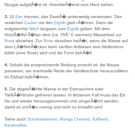
Nougat aufgelÃ�st ist. AnschlieÃ�end vom Herd ziehen.
3.
10
Eier
trennen, das EiweiÃ� anderweitig verwenden. Den
restlichen
Zucker
mit den
Eigelb
glatt rÃ�hren. Dann die
aufgekochte
Milch
langsam zum
Eigelb
geben. Mit dem
HolzlÃ�ffel Ã�ber dem (ca. 70Â° C warmen) Wasserbad zur
Rose
abziehen. Zur
Rose
abzeihen heiÃ�t, wenn die Masse auf
dem LÃ�ffelrÃ�cken beim sanften Anblasen eine Wellenform
bildet (eine Rose) wird und die Form behÃ�lt.
4.
Sobald die entsprechende Bindung erreicht ist, die Masse
passieren, um eventuelle Reste der Vanilleschote herauszufiltern.
Im Eisbad kaltrÃ�hren.
5.
Die abgekÃ�hlte Masse in der Eismaschine oder
TiefkÃ�hltruhe gefrieren lassen. In letzterem Fall muss das Eis
hin und wieder herausgenommen und umgerÃ�hrt werden,
damit es schÃ�n cremig und nicht so kristallin wird.
Siehe auch
Schokoladeneis
,
Mango Cremeis
,
Kaffeeis
,
Karamelleis
.