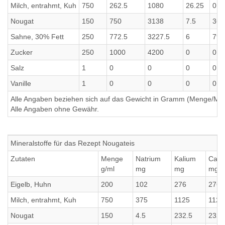
Milch, entrahmt, Kuh
750
262.5
1080
26.25
0.7
Nougat
150
750
3138
7.5
36
Sahne, 30% Fett
250
772.5
3227.5
6
79.
Zucker
250
1000
4200
0
0
Salz
1
0
0
0
0
Vanille
1
0
0
0
0
Alle Angaben beziehen sich auf das Gewicht in Gramm (Menge/Millili
Alle Angaben ohne Gewähr.
Mineralstoffe für das Rezept Nougateis
Zutaten
Menge
Natrium
Kalium
Calc
g/ml
mg
mg
mg
Eigelb, Huhn
200
102
276
276
Milch, entrahmt, Kuh
750
375
1125
1125
Nougat
150
4.5
232.5
232.