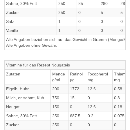
Sahne, 30% Fett
250
85
280
280
Zucker
250
0
5
5
Salz
1
0
0
0
Vanille
1
0
0
0
Alle Angaben beziehen sich auf das Gewicht in Gramm (Menge/Millili
Alle Angaben ohne Gewähr.
Vitamine für das Rezept Nougateis
Zutaten
Menge
Retinol
Tocopherol
Thiamin
g/ml
µg
mg
mg
Eigelb, Huhn
200
1772
12.6
0.58
Milch, entrahmt, Kuh
750
15
0
0.3
Nougat
150
0
12.6
0.18
Sahne, 30% Fett
250
687.5
0.2
0.075
Zucker
250
0
0
0