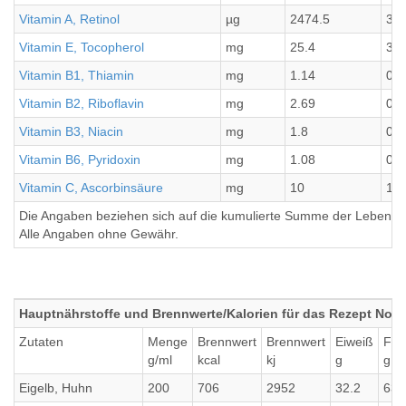
Vitamin A, Retinol
µg
2474.5
309
Vitamin E, Tocopherol
mg
25.4
3.1
Vitamin B1, Thiamin
mg
1.14
0.1
Vitamin B2, Riboflavin
mg
2.69
0.3
Vitamin B3, Niacin
mg
1.8
0.2
Vitamin B6, Pyridoxin
mg
1.08
0.1
Vitamin C, Ascorbinsäure
mg
10
1.2
Die Angaben beziehen sich auf die kumulierte Summe der Lebensmi
Alle Angaben ohne Gewähr.
Hauptnährstoffe und Brennwerte/Kalorien für das Rezept Noug
Zutaten
Menge
Brennwert
Brennwert
Eiweiß
Fett
g/ml
kcal
kj
g
g
Eigelb, Huhn
200
706
2952
32.2
63.