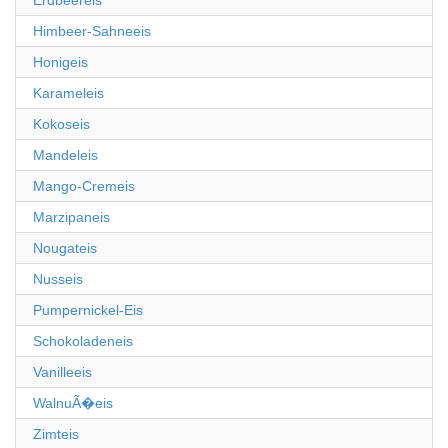
Erdbeereis
Himbeer-Sahneeis
Honigeis
Karameleis
Kokoseis
Mandeleis
Mango-Cremeis
Marzipaneis
Nougateis
Nusseis
Pumpernickel-Eis
Schokoladeneis
Vanilleeis
WalnuÃ�eis
Zimteis