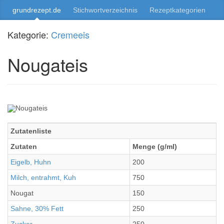
grundrezept.de
Stichwortverzeichnis
Rezeptkategorien
Kategorie:
Cremeeis
Nougateis
Zutatenliste
Zutaten
Menge (g/ml)
Eigelb, Huhn
200
Milch, entrahmt, Kuh
750
Nougat
150
Sahne, 30% Fett
250