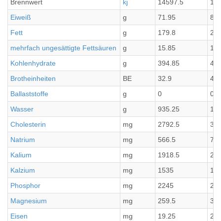
Brennwert
kj
14597.5
18
Eiweiß
g
71.95
8.9
Fett
g
179.8
22.
mehrfach ungesättigte Fettsäuren
g
15.85
1.9
Kohlenhydrate
g
394.85
49.
Brotheinheiten
BE
32.9
4.1
Ballaststoffe
g
0
0
Wasser
g
935.25
116
Cholesterin
mg
2792.5
349
Natrium
mg
566.5
70.
Kalium
mg
1918.5
239
Kalzium
mg
1535
191
Phosphor
mg
2245
280
Magnesium
mg
259.5
32.
Eisen
mg
19.25
2.4