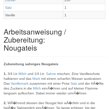
Zucker
250
Salz
1
Vanille
1
Arbeitsanweisung /
Zubereitung:
Nougateis
Zubereitung sahniges Nougateis
1.
3/4 Ltr
Milch
und 1/4 Ltr.
Sahne
mischen. Eine Vanilleschote
halbieren und das
Mark
mit einem scharfen Messer auskratzen.
Das
Vanillemark
zusammen mit einer Prise
Salz
und der HÃ�lfte
des Zuckers in die
Milch
einrÃ�hren und auf kleiner Flamme
langsam aufkochen. Dabei immer wieder umrÃ�hren.
2.
WÃ�hrend dessen den Nougat fein wÃ�rfeln und in die
heiÃ�e Sahnemilch einrÃ�hren. So lange erhitzen, bis der