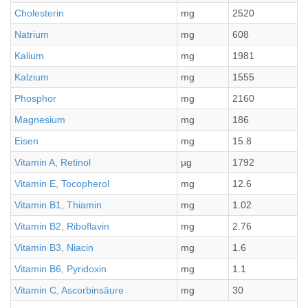
Cholesterin
mg
2520
Natrium
mg
608
Kalium
mg
1981
Kalzium
mg
1555
Phosphor
mg
2160
Magnesium
mg
186
Eisen
mg
15.8
Vitamin A, Retinol
µg
1792
Vitamin E, Tocopherol
mg
12.6
Vitamin B1, Thiamin
mg
1.02
Vitamin B2, Riboflavin
mg
2.76
Vitamin B3, Niacin
mg
1.6
Vitamin B6, Pyridoxin
mg
1.1
Vitamin C, Ascorbinsäure
mg
30