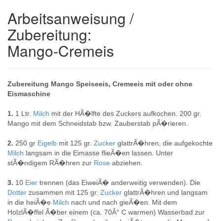
Arbeitsanweisung /
Zubereitung:
Mango-Cremeis
Zubereitung Mango Speiseeis, Cremeeis mit oder ohne
Eismaschine
1.
1 Ltr.
Milch
mit der HÃ�lfte des Zuckers aufkochen. 200 gr.
Mango mit dem Schneidstab bzw. Zauberstab pÃ�rieren.
2.
250 gr
Eigelb
mit 125 gr.
Zucker
glattrÃ�hren, die aufgekochte
Milch
langsam in die Eimasse flieÃ�en lassen. Unter
stÃ�ndigem RÃ�hren zur
Rose
abziehen.
3.
10
Eier
trennen (das EiweiÃ� anderweitig verwenden). Die
Dotter
zusammen mit 125 gr.
Zucker
glattrÃ�hren und langsam
in die heiÃ�e
Milch
nach und nach gieÃ�en. Mit dem
HolzlÃ�ffel Ã�ber einem (ca. 70Â° C warmen) Wasserbad zur