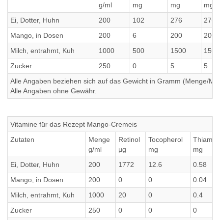
g/ml
mg
mg
mg
Ei, Dotter, Huhn
200
102
276
276
Mango, in Dosen
200
6
200
200
Milch, entrahmt, Kuh
1000
500
1500
1500
Zucker
250
0
5
5
Alle Angaben beziehen sich auf das Gewicht in Gramm (Menge/Millili
Alle Angaben ohne Gewähr.
Vitamine für das Rezept Mango-Cremeis
Zutaten
Menge
Retinol
Tocopherol
Thiamin
g/ml
µg
mg
mg
Ei, Dotter, Huhn
200
1772
12.6
0.58
Mango, in Dosen
200
0
0
0.04
Milch, entrahmt, Kuh
1000
20
0
0.4
Zucker
250
0
0
0