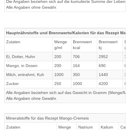
Die Angaben beziehen sich auf die kumulierte Summe der Lebensmi
Alle Angaben ohne Gewähr.
Hauptnährstoffe und Brennwerte/Kalorien für das Rezept Man
Zutaten
Menge
Brennwert
Brennwert
Ei
g/ml
kcal
kj
g
Ei, Dotter, Huhn
200
706
2952
32
Mango, in Dosen
200
164
690
0.
Milch, entrahmt, Kuh
1000
350
1440
35
Zucker
250
1000
4200
0
Alle Angaben beziehen sich auf das Gewicht in Gramm (Menge/Millili
Alle Angaben ohne Gewähr.
Mineralstoffe für das Rezept Mango-Cremeis
Zutaten
Menge
Natrium
Kalium
Calc