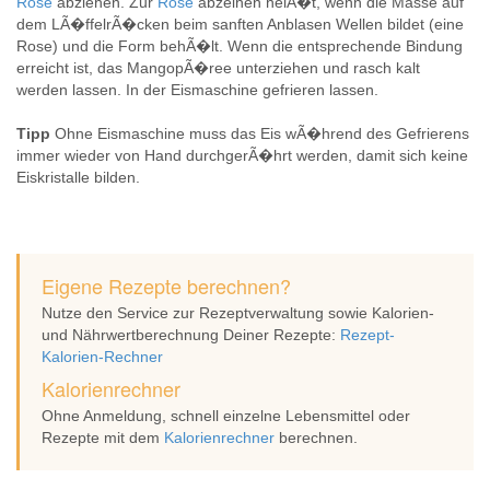
Rose
abziehen. Zur
Rose
abzeihen heiÃ�t, wenn die Masse auf
dem LÃ�ffelrÃ�cken beim sanften Anblasen Wellen bildet (eine
Rose) und die Form behÃ�lt. Wenn die entsprechende Bindung
erreicht ist, das MangopÃ�ree unterziehen und rasch kalt
werden lassen. In der Eismaschine gefrieren lassen.
Tipp
Ohne Eismaschine muss das Eis wÃ�hrend des Gefrierens
immer wieder von Hand durchgerÃ�hrt werden, damit sich keine
Eiskristalle bilden.
Eigene Rezepte berechnen?
Nutze den Service zur Rezeptverwaltung sowie Kalorien-
und Nährwertberechnung Deiner Rezepte:
Rezept-
Kalorien-Rechner
Kalorienrechner
Ohne Anmeldung, schnell einzelne Lebensmittel oder
Rezepte mit dem
Kalorienrechner
berechnen.