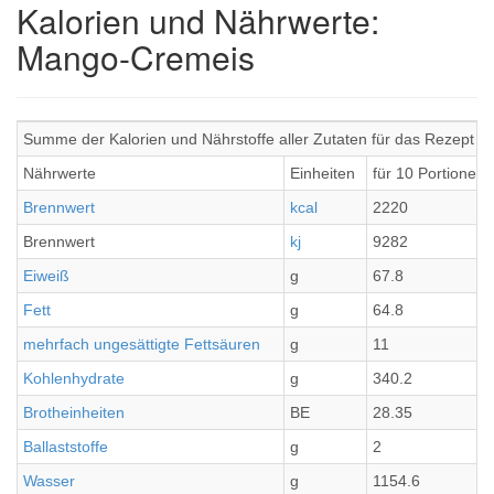
Kalorien und Nährwerte:
Mango-Cremeis
Summe der Kalorien und Nährstoffe aller Zutaten für das Rezept 
Nährwerte
Einheiten
für 10 Portionen
Brennwert
kcal
2220
Brennwert
kj
9282
Eiweiß
g
67.8
Fett
g
64.8
mehrfach ungesättigte Fettsäuren
g
11
Kohlenhydrate
g
340.2
Brotheinheiten
BE
28.35
Ballaststoffe
g
2
Wasser
g
1154.6