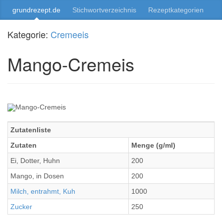
grundrezept.de
Stichwortverzeichnis
Rezeptkategorien
Kategorie:
Cremeeis
Mango-Cremeis
Zutatenliste
Zutaten
Menge (g/ml)
Ei, Dotter, Huhn
200
Mango, in Dosen
200
Milch, entrahmt, Kuh
1000
Zucker
250