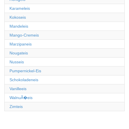
Karameleis
Kokoseis
Mandeleis
Mango-Cremeis
Marzipaneis
Nougateis
Nusseis
Pumpernickel-Eis
Schokoladeneis
Vanilleeis
WalnuÃ�eis
Zimteis