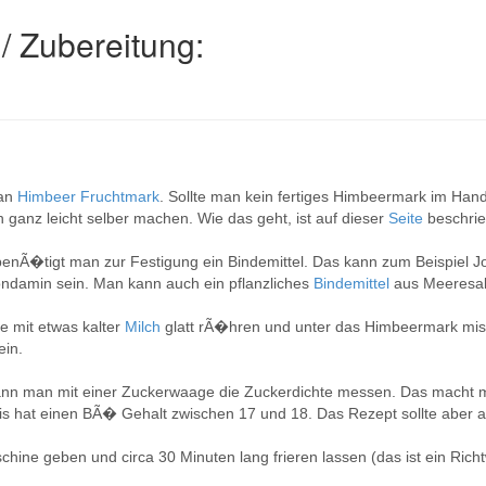
/ Zubereitung:
man
Himbeer Fruchtmark
. Sollte man kein fertiges Himbeermark im Ha
 ganz leicht selber machen. Wie das geht, ist auf dieser
Seite
beschri
 benÃ�tigt man zur Festigung ein Bindemittel. Das kann zum Beispiel 
ndamin sein. Man kann auch ein pflanzliches
Bindemittel
aus Meeresa
e mit etwas kalter
Milch
glatt rÃ�hren und unter das Himbeermark misc
ein.
kann man mit einer Zuckerwaage die Zuckerdichte messen. Das macht 
eis hat einen BÃ� Gehalt zwischen 17 und 18. Das Rezept sollte aber
ine geben und circa 30 Minuten lang frieren lassen (das ist ein Rich