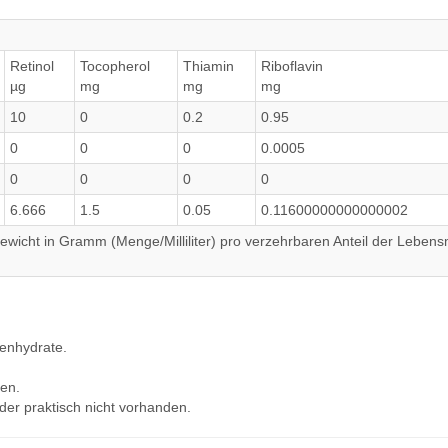
Retinol
Tocopherol
Thiamin
Riboflavin
µg
mg
mg
mg
10
0
0.2
0.95
0
0
0
0.0005
0
0
0
0
6.666
1.5
0.05
0.11600000000000002
wicht in Gramm (Menge/Milliliter) pro verzehrbaren Anteil der Lebensm
lenhydrate.
en.
der praktisch nicht vorhanden.