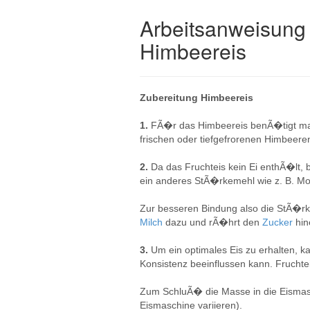
Arbeitsanweisung 
Himbeereis
Zubereitung Himbeereis
1.
FÃ�r das Himbeereis benÃ�tigt 
frischen oder tiefgefrorenen Himbeeren
2.
Da das Fruchteis kein Ei enthÃ�lt,
ein anderes StÃ�rkemehl wie z. B. Mo
Zur besseren Bindung also die StÃ�rk
Milch
dazu und rÃ�hrt den
Zucker
hin
3.
Um ein optimales Eis zu erhalten, 
Konsistenz beeinflussen kann. Frucht
Zum SchluÃ� die Masse in die Eismasch
Eismaschine variieren).