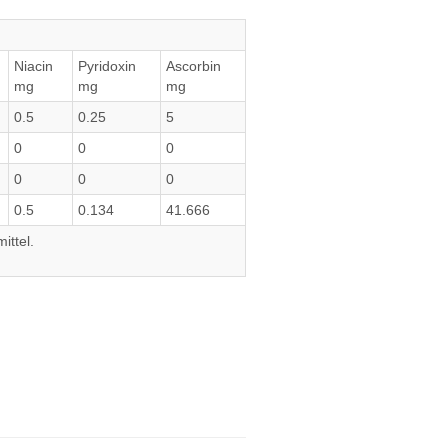
Niacin
Pyridoxin
Ascorbin
mg
mg
mg
0.5
0.25
5
0
0
0
0
0
0
0.5
0.134
41.666
ittel.