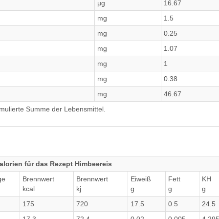
µg
16.67
mg
1.5
mg
0.25
mg
1.07
mg
1
mg
0.38
mg
46.67
umulierte Summe der Lebensmittel.
lorien für das Rezept Himbeereis
ge
Brennwert
Brennwert
Eiweiß
Fett
KH
kcal
kj
g
g
g
175
720
17.5
0.5
24.5