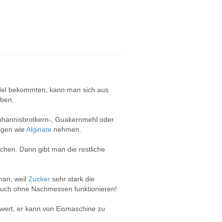
ndel bekommten, kann man sich aus
eben.
Johannisbrotkern-, Guakernmehl oder
lgen wie
Alginate
nehmen.
hen. Dann gibt man die restliche
man, weil
Zucker
sehr stark die
 auch ohne Nachmessen funktionieren!
twert, er kann von Eismaschine zu