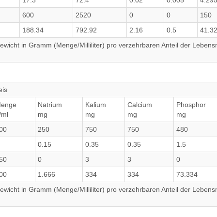
17.3
72.4
0.02
0.005
4.29
600
2520
0
0
150
188.34
792.92
2.16
0.5
41.3
wicht in Gramm (Menge/Milliliter) pro verzehrbaren Anteil der Lebensm
eis
enge
Natrium
Kalium
Calcium
Phosphor
/ml
mg
mg
mg
mg
00
250
750
750
480
0.15
0.35
0.35
1.5
50
0
3
3
0
00
1.666
334
334
73.334
wicht in Gramm (Menge/Milliliter) pro verzehrbaren Anteil der Lebensm