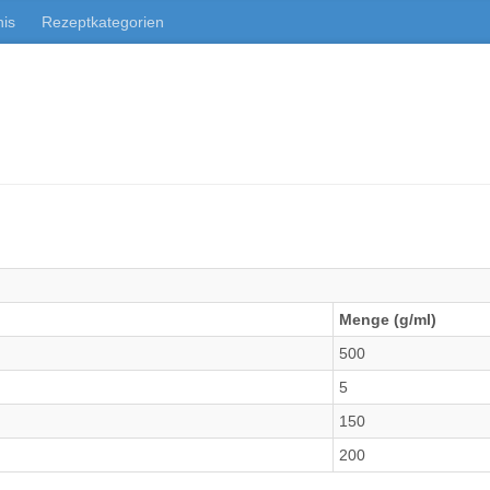
nis
Rezeptkategorien
Menge (g/ml)
500
5
150
200