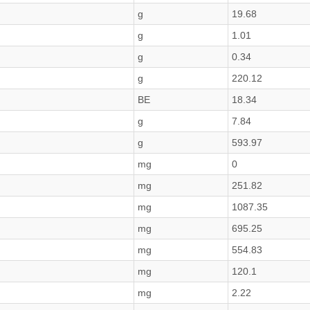
g
19.68
g
1.01
g
0.34
g
220.12
BE
18.34
g
7.84
g
593.97
mg
0
mg
251.82
mg
1087.35
mg
695.25
mg
554.83
mg
120.1
mg
2.22