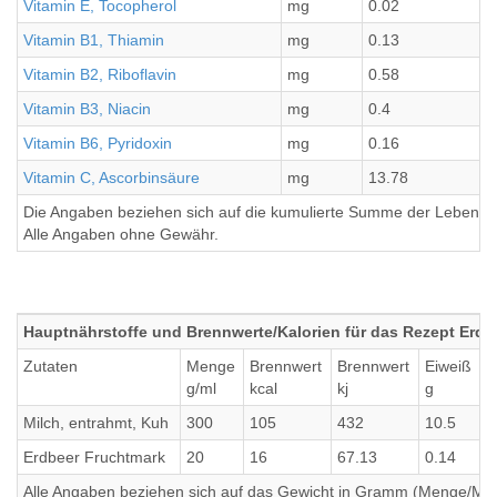
Vitamin E, Tocopherol
mg
0.02
Vitamin B1, Thiamin
mg
0.13
Vitamin B2, Riboflavin
mg
0.58
Vitamin B3, Niacin
mg
0.4
Vitamin B6, Pyridoxin
mg
0.16
Vitamin C, Ascorbinsäure
mg
13.78
Die Angaben beziehen sich auf die kumulierte Summe der Lebensmi
Alle Angaben ohne Gewähr.
Hauptnährstoffe und Brennwerte/Kalorien für das Rezept Erdb
Zutaten
Menge
Brennwert
Brennwert
Eiweiß
F
g/ml
kcal
kj
g
g
Milch, entrahmt, Kuh
300
105
432
10.5
0
Erdbeer Fruchtmark
20
16
67.13
0.14
0
Alle Angaben beziehen sich auf das Gewicht in Gramm (Menge/Millili