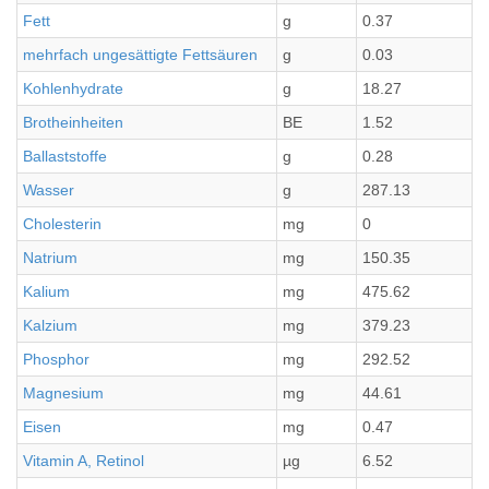
Fett
g
0.37
mehrfach ungesättigte Fettsäuren
g
0.03
Kohlenhydrate
g
18.27
Brotheinheiten
BE
1.52
Ballaststoffe
g
0.28
Wasser
g
287.13
Cholesterin
mg
0
Natrium
mg
150.35
Kalium
mg
475.62
Kalzium
mg
379.23
Phosphor
mg
292.52
Magnesium
mg
44.61
Eisen
mg
0.47
Vitamin A, Retinol
µg
6.52