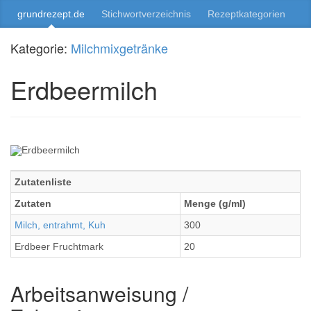
grundrezept.de
Stichwortverzeichnis
Rezeptkategorien
Kategorie:
Milchmixgetränke
Erdbeermilch
Zutatenliste
Zutaten
Menge (g/ml)
Milch, entrahmt, Kuh
300
Erdbeer Fruchtmark
20
Arbeitsanweisung /