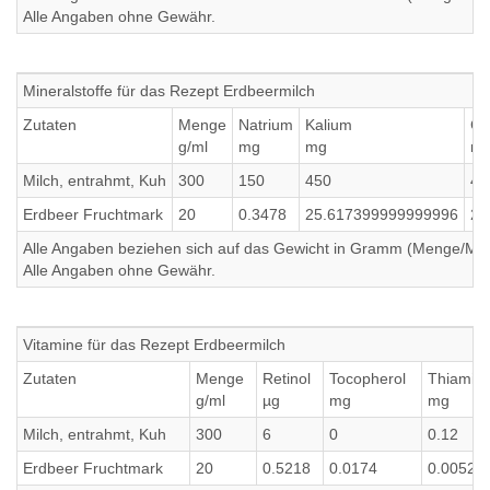
Alle Angaben ohne Gewähr.
Mineralstoffe für das Rezept Erdbeermilch
Zutaten
Menge
Natrium
Kalium
Ca
g/ml
mg
mg
m
Milch, entrahmt, Kuh
300
150
450
45
Erdbeer Fruchtmark
20
0.3478
25.617399999999996
25
Alle Angaben beziehen sich auf das Gewicht in Gramm (Menge/Millili
Alle Angaben ohne Gewähr.
Vitamine für das Rezept Erdbeermilch
Zutaten
Menge
Retinol
Tocopherol
Thiamin
g/ml
µg
mg
mg
Milch, entrahmt, Kuh
300
6
0
0.12
Erdbeer Fruchtmark
20
0.5218
0.0174
0.0052